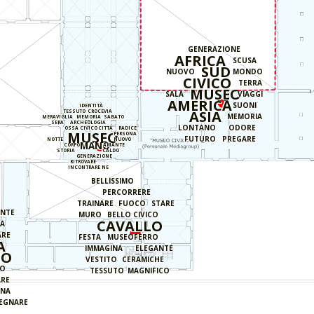
GENERAZIONE
AFRICA
SCUSA
SUD
NUOVO
MONDO
CIVICO
TERRA
MUSEO
SALA
VIAGGI
AMERICA
SUONI
IDENTITÀ
ASIA
TESSUTO
CROCEVIA
MEMORIA
MERAVIGLIA
MEMORIA
SABATO
SERA
ARCHEOLOGIA
LONTANO
ODORE
OSSA
CIVICO
CITTÀ
RADICE
MUSEO
PERSONA
FUTURO
PREGARE
NOTTE
NUOVO
MANO
CORPO
AMANTE
STORIA
CALDO
GENERAZIONE
RITROVARE
INCONTRARE NE
BELLISSIMO
PERCORRERE
TRAINARE
FUOCO
STARE
NTE
MURO
BELLO
CIVICO
CAVALLO
IA
ARE
FESTA
MUSEO
FERRO
A
IMMAGINA
ELEGANTE
EO
VESTITO
CERAMICHE
CO
TESSUTO
MAGNIFICO
ARE
ONA
EGNARE