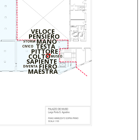
VELOCE
PENSIERO
MANO
STORIA
TESTA
CIVICO
PITTORE
COLTO
MUSEO
SAPIENTE
FIERO
DIVENTA
MAESTRA