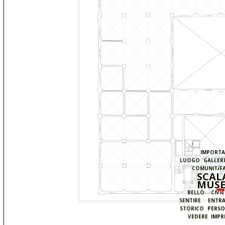
IMPORTA
LUOGO
GALLER
COMUNITÀ
F
SCAL
MUS
BELLO
CIVI
SENTIRE
ENTR
STORICO
PERS
VEDERE
IMPR